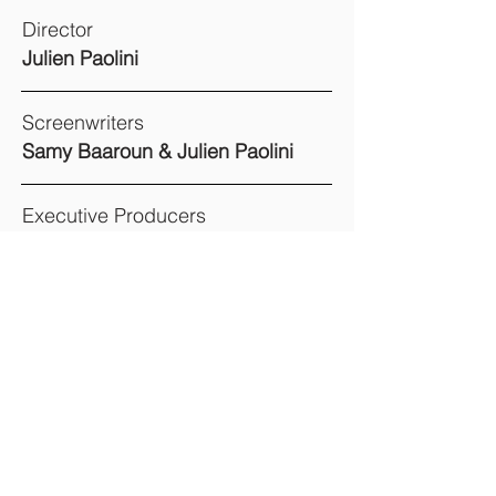
Director
Julien Paolini
Screenwriters
Samy Baaroun & Julien Paolini
Executive Producers
Julien Paolini Angelo Laudisa
Syrus, Shahidi Clément Lecomte
Line Producer France
Gilles Monnier
France Administrator
Thomas Bouvard